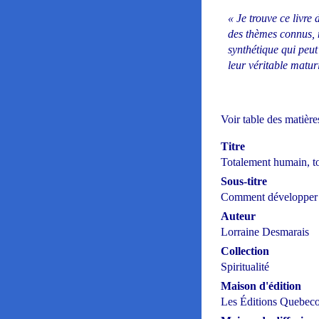
« Je trouve ce livre 
des thèmes connus, m
synthétique qui peut
leur véritable matur
Voir table des matières
Titre
Totalement humain, to
Sous-titre
Comment développer l
Auteur
Lorraine Desmarais
Collection
Spiritualité
Maison d'édition
Les Éditions Quebeco