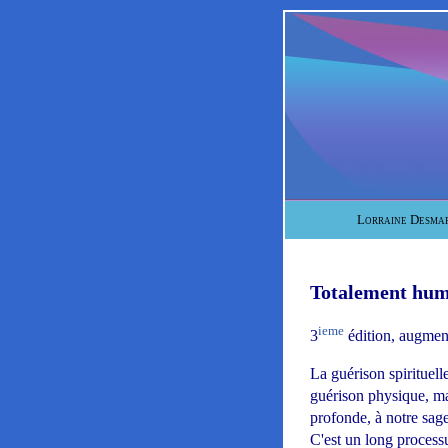
Lorraine Desmar
Totalement huma
ieme
3
édition, augment
La guérison spirituel
guérison physique, mai
profonde, à notre sages
C'est un long process