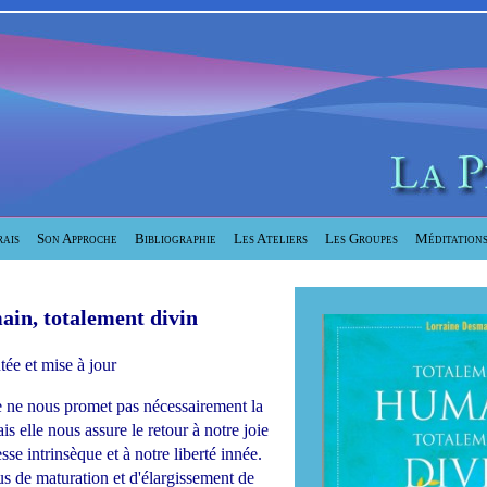
ais
Son Approche
Bibliographie
Les Ateliers
Les Groupes
Méditation
in, totalement divin
ée et mise à jour
le ne nous promet pas nécessairement la
s elle nous assure le retour à notre joie
se intrinsèque et à notre liberté innée.
us de maturation et d'élargissement de